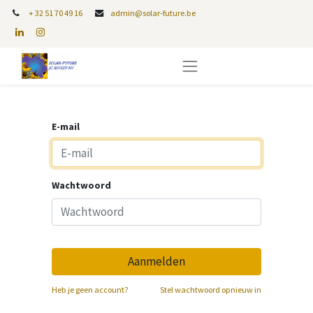
+
32 51 70 49 16
admin@solar-future.be
E-mail
Wachtwoord
Aanmelden
Heb je geen account?
Stel wachtwoord opnieuw in