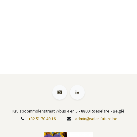
Kruisboommolenstraat 7/bus 4 en 5
•
8800 Roeselare
• België
+32 51 70 49 16
admin@solar-future.be