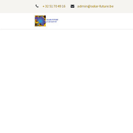
+
32 51 70 49 16
admin@solar-future.be
Home
Over ons
Laadpalen
W