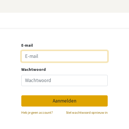
indmolens
Zonnepanelen
Verkooppunt
Nieuws
E-mail
Wachtwoord
Aanmelden
Heb je geen account?
Stel wachtwoord opnieuw in