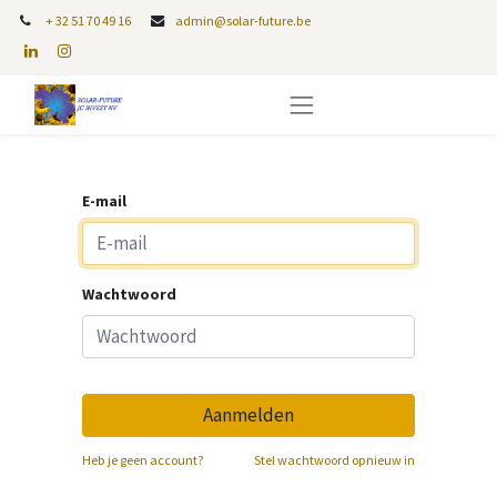
+
32 51 70 49 16
admin@solar-future.be
E-mail
Wachtwoord
Aanmelden
Heb je geen account?
Stel wachtwoord opnieuw in